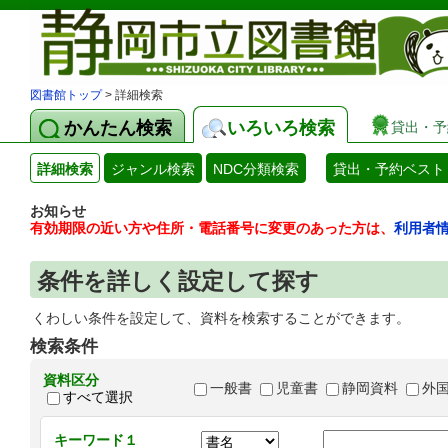
図書館トップ
> 詳細検索
かんたん検索
いろいろ検索
貸出・予
詳細検索
ジャンル検索
NDC分類検索
貸出・予約ベスト
お知らせ
有効期限の近い方や住所・電話番号に変更のあった方は、
利用者
条件を詳しく設定して探す
くわしい条件を設定して、資料を検索することができます。
検索条件
資料区分
一般書
児童書
静岡資料
外
すべて選択
キーワード１