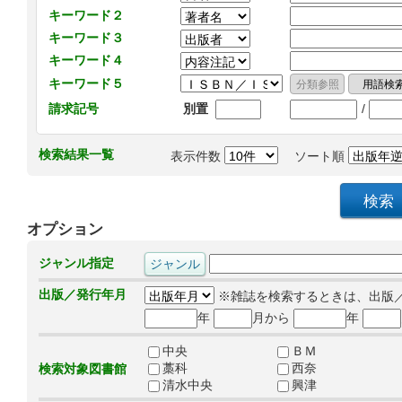
キーワード２
キーワード３
キーワード４
キーワード５
/
請求記号
別置
検索結果一覧
表示件数
ソート順
オプション
ジャンル指定
出版／発行年月
※雑誌を検索するときは、出版
年
月から
年
中央
ＢＭ
藁科
西奈
検索対象図書館
清水中央
興津