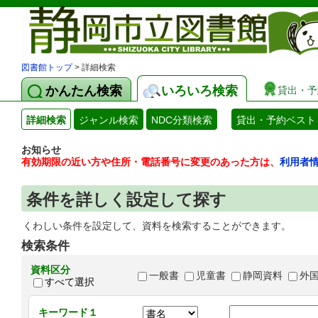
図書館トップ
> 詳細検索
かんたん検索
いろいろ検索
貸出・予
詳細検索
ジャンル検索
NDC分類検索
貸出・予約ベスト
お知らせ
有効期限の近い方や住所・電話番号に変更のあった方は、
利用者
条件を詳しく設定して探す
くわしい条件を設定して、資料を検索することができます。
検索条件
資料区分
一般書
児童書
静岡資料
外
すべて選択
キーワード１