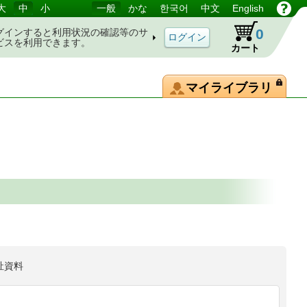
大
中
小
一般
かな
한국어
中文
English
0
グインすると利用状況の確認等のサ
ビスを利用できます。
カート
マイライブラリ
祉資料