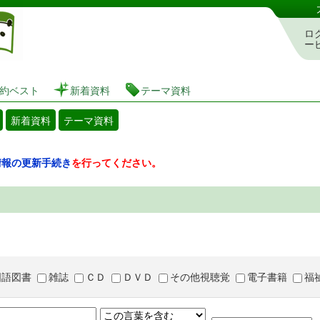
図書館 蔵書検索・予約システム
ロ
ー
約ベスト
新着資料
テーマ資料
新着資料
テーマ資料
情報の更新手続き
を行ってください。
国語図書
雑誌
ＣＤ
ＤＶＤ
その他視聴覚
電子書籍
福