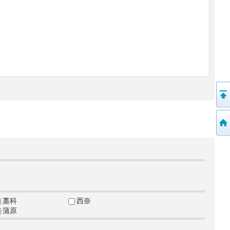
藁科
西奈
蒲原