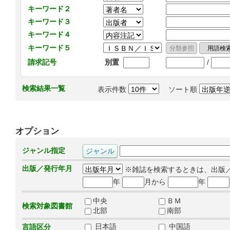
キーワード２
キーワード３
キーワード４
キーワード５
/
請求記号
別置
検索結果一覧
表示件数
ソート順
オプション
ジャンル指定
出版／発行年月
※雑誌を検索するときは、出版
年
月から
年
中央
ＢＭ
検索対象図書館
北部
南部
日本語
中国語
言語区分