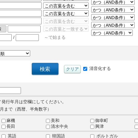
/
～で始まる
清音化する
／発行年月は空欄にしてください。
月まで（西暦、半角数字）
麻機
美和
御幸町
長田
清水中央
興津
英語
韓国語
ポルトガル