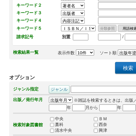
キーワード２
キーワード３
キーワード４
キーワード５
/
請求記号
別置
検索結果一覧
表示件数
ソート順
オプション
ジャンル指定
出版／発行年月
※雑誌を検索するときは、出版
年
月から
年
中央
ＢＭ
藁科
西奈
検索対象図書館
清水中央
興津