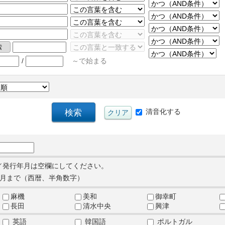
/
～で始まる
清音化する
／発行年月は空欄にしてください。
月まで（西暦、半角数字）
麻機
美和
御幸町
長田
清水中央
興津
英語
韓国語
ポルトガル