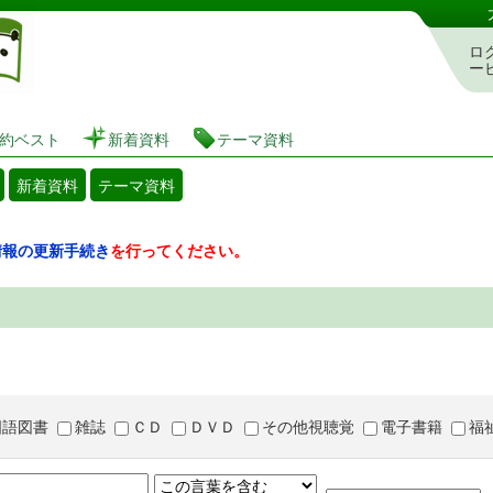
図書館 蔵書検索・予約システム
ロ
ー
約ベスト
新着資料
テーマ資料
新着資料
テーマ資料
情報の更新手続き
を行ってください。
国語図書
雑誌
ＣＤ
ＤＶＤ
その他視聴覚
電子書籍
福