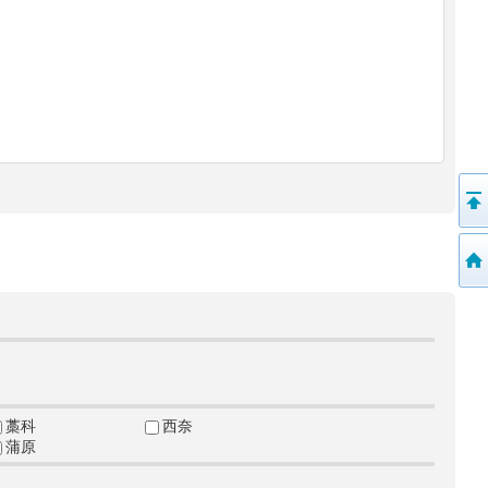
藁科
西奈
蒲原