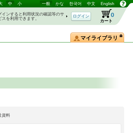
大
中
小
一般
かな
한국어
中文
English
0
グインすると利用状況の確認等のサ
ビスを利用できます。
カート
マイライブラリ
祉資料