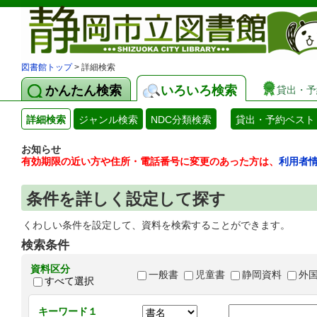
図書館トップ
> 詳細検索
かんたん検索
いろいろ検索
貸出・予
詳細検索
ジャンル検索
NDC分類検索
貸出・予約ベスト
お知らせ
有効期限の近い方や住所・電話番号に変更のあった方は、
利用者
条件を詳しく設定して探す
くわしい条件を設定して、資料を検索することができます。
検索条件
資料区分
一般書
児童書
静岡資料
外
すべて選択
キーワード１