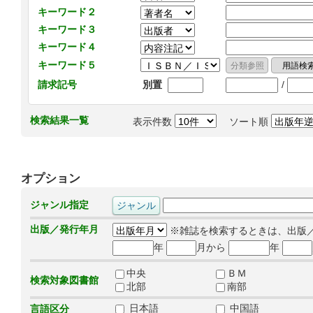
キーワード２
キーワード３
キーワード４
キーワード５
/
請求記号
別置
検索結果一覧
表示件数
ソート順
オプション
ジャンル指定
出版／発行年月
※雑誌を検索するときは、出版
年
月から
年
中央
ＢＭ
検索対象図書館
北部
南部
日本語
中国語
言語区分