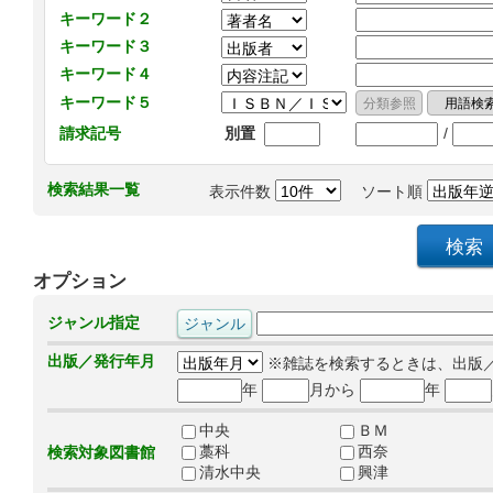
キーワード２
キーワード３
キーワード４
キーワード５
/
請求記号
別置
検索結果一覧
表示件数
ソート順
オプション
ジャンル指定
出版／発行年月
※雑誌を検索するときは、出版
年
月から
年
中央
ＢＭ
藁科
西奈
検索対象図書館
清水中央
興津