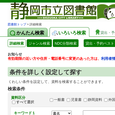
図書館トップ
> 詳細検索
かんたん検索
いろいろ検索
貸出・予
詳細検索
ジャンル検索
NDC分類検索
貸出・予約ベスト
お知らせ
有効期限の近い方や住所・電話番号に変更のあった方は、
利用者
条件を詳しく設定して探す
くわしい条件を設定して、資料を検索することができます。
検索条件
資料区分
一般書
児童書
静岡資料
外
すべて選択
キーワード１