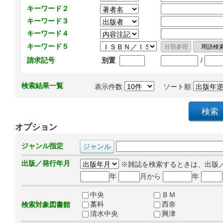
キーワード２
キーワード３
キーワード４
キーワード５
/
請求記号
別置
検索結果一覧
表示件数
ソート順
オプション
ジャンル指定
出版／発行年月
※雑誌を検索するときは、出版
年
月から
年
中央
ＢＭ
藁科
西奈
検索対象図書館
清水中央
興津