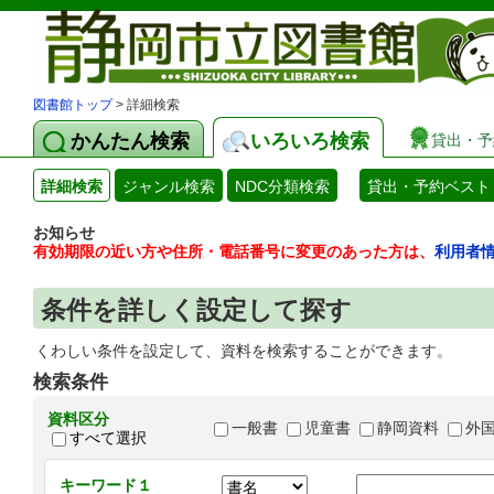
図書館トップ
> 詳細検索
かんたん検索
いろいろ検索
貸出・予
詳細検索
ジャンル検索
NDC分類検索
貸出・予約ベスト
お知らせ
有効期限の近い方や住所・電話番号に変更のあった方は、
利用者
条件を詳しく設定して探す
くわしい条件を設定して、資料を検索することができます。
検索条件
資料区分
一般書
児童書
静岡資料
外
すべて選択
キーワード１