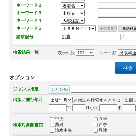
キーワード２
キーワード３
キーワード４
キーワード５
/
請求記号
別置
検索結果一覧
表示件数
ソート順
オプション
ジャンル指定
出版／発行年月
※雑誌を検索するときは、出版
年
月から
年
中央
ＢＭ
藁科
西奈
検索対象図書館
清水中央
興津