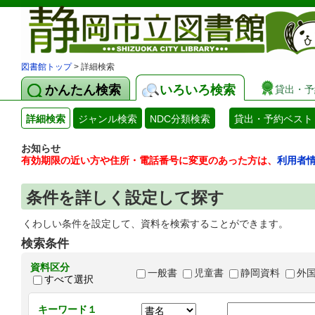
図書館トップ
> 詳細検索
かんたん検索
いろいろ検索
貸出・予
詳細検索
ジャンル検索
NDC分類検索
貸出・予約ベスト
お知らせ
有効期限の近い方や住所・電話番号に変更のあった方は、
利用者
条件を詳しく設定して探す
くわしい条件を設定して、資料を検索することができます。
検索条件
資料区分
一般書
児童書
静岡資料
外
すべて選択
キーワード１