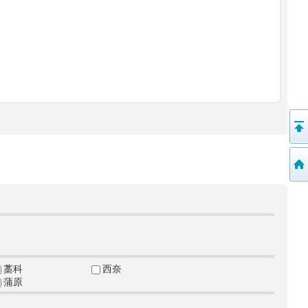
藁科
西奈
蒲原