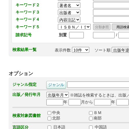
キーワード２
キーワード３
キーワード４
キーワード５
/
請求記号
別置
検索結果一覧
表示件数
ソート順
オプション
ジャンル指定
出版／発行年月
※雑誌を検索するときは、出版
年
月から
年
中央
ＢＭ
検索対象図書館
北部
南部
日本語
中国語
言語区分