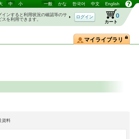
大
中
小
一般
かな
한국어
中文
English
0
グインすると利用状況の確認等のサ
ビスを利用できます。
カート
マイライブラリ
祉資料