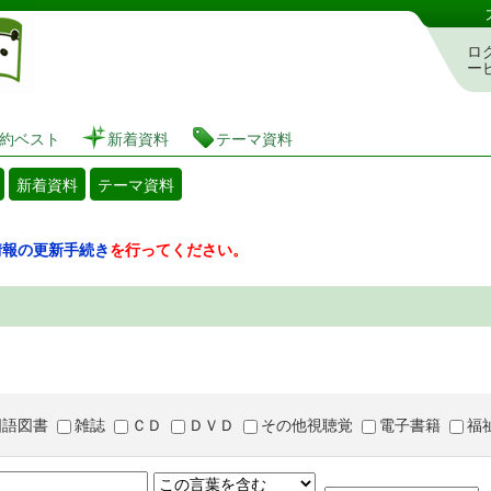
図書館 蔵書検索・予約システム
ロ
ー
約ベスト
新着資料
テーマ資料
新着資料
テーマ資料
情報の更新手続き
を行ってください。
国語図書
雑誌
ＣＤ
ＤＶＤ
その他視聴覚
電子書籍
福