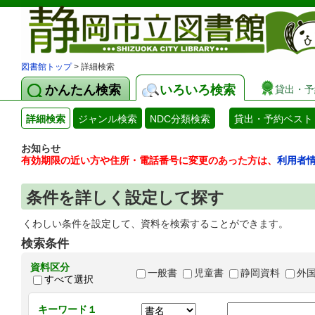
図書館トップ
> 詳細検索
かんたん検索
いろいろ検索
貸出・予
詳細検索
ジャンル検索
NDC分類検索
貸出・予約ベスト
お知らせ
有効期限の近い方や住所・電話番号に変更のあった方は、
利用者
条件を詳しく設定して探す
くわしい条件を設定して、資料を検索することができます。
検索条件
資料区分
一般書
児童書
静岡資料
外
すべて選択
キーワード１