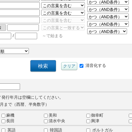
/
～で始まる
清音化する
／発行年月は空欄にしてください。
月まで（西暦、半角数字）
麻機
美和
御幸町
長田
清水中央
興津
英語
韓国語
ポルトガル