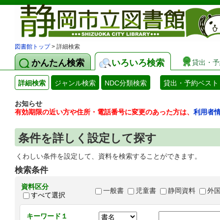
図書館トップ
> 詳細検索
かんたん検索
いろいろ検索
貸出・予
詳細検索
ジャンル検索
NDC分類検索
貸出・予約ベスト
お知らせ
有効期限の近い方や住所・電話番号に変更のあった方は、
利用者
条件を詳しく設定して探す
くわしい条件を設定して、資料を検索することができます。
検索条件
資料区分
一般書
児童書
静岡資料
外
すべて選択
キーワード１