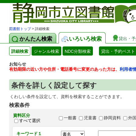
図書館トップ
> 詳細検索
かんたん検索
いろいろ検索
貸出・予
詳細検索
ジャンル検索
NDC分類検索
貸出・予約ベスト
お知らせ
有効期限の近い方や住所・電話番号に変更のあった方は、
利用者
条件を詳しく設定して探す
くわしい条件を設定して、資料を検索することができます。
検索条件
資料区分
一般書
児童書
静岡資料
外
すべて選択
キーワード１