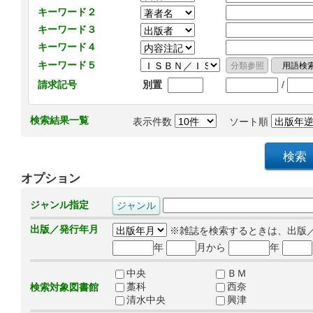
キーワード２
キーワード３
キーワード４
キーワード５
/
請求記号
別置
検索結果一覧
表示件数
ソート順
オプション
ジャンル指定
出版／発行年月
※雑誌を検索するときは、出版
年
月から
年
中央
ＢＭ
藁科
西奈
検索対象図書館
清水中央
興津