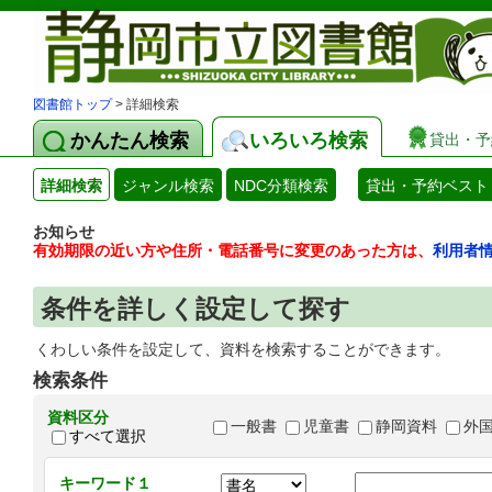
図書館トップ
> 詳細検索
かんたん検索
いろいろ検索
貸出・予
詳細検索
ジャンル検索
NDC分類検索
貸出・予約ベスト
お知らせ
有効期限の近い方や住所・電話番号に変更のあった方は、
利用者
条件を詳しく設定して探す
くわしい条件を設定して、資料を検索することができます。
検索条件
資料区分
一般書
児童書
静岡資料
外
すべて選択
キーワード１