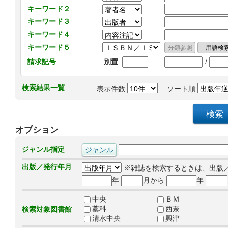
キーワード２
キーワード３
キーワード４
キーワード５
/
請求記号
別置
検索結果一覧
表示件数
ソート順
オプション
ジャンル指定
出版／発行年月
※雑誌を検索するときは、出版
年
月から
年
中央
ＢＭ
藁科
西奈
検索対象図書館
清水中央
興津