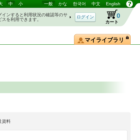
大
中
小
一般
かな
한국어
中文
English
0
グインすると利用状況の確認等のサ
ビスを利用できます。
カート
マイライブラリ
祉資料