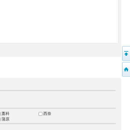
藁科
西奈
蒲原