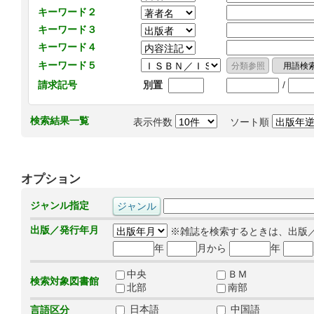
キーワード２
キーワード３
キーワード４
キーワード５
/
請求記号
別置
検索結果一覧
表示件数
ソート順
オプション
ジャンル指定
出版／発行年月
※雑誌を検索するときは、出版
年
月から
年
中央
ＢＭ
検索対象図書館
北部
南部
日本語
中国語
言語区分