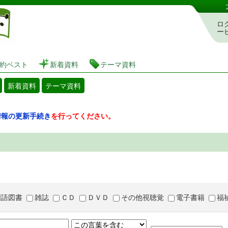
図書館 蔵書検索・予約システム
ロ
ー
約ベスト
新着資料
テーマ資料
新着資料
テーマ資料
情報の更新手続き
を行ってください。
国語図書
雑誌
ＣＤ
ＤＶＤ
その他視聴覚
電子書籍
福