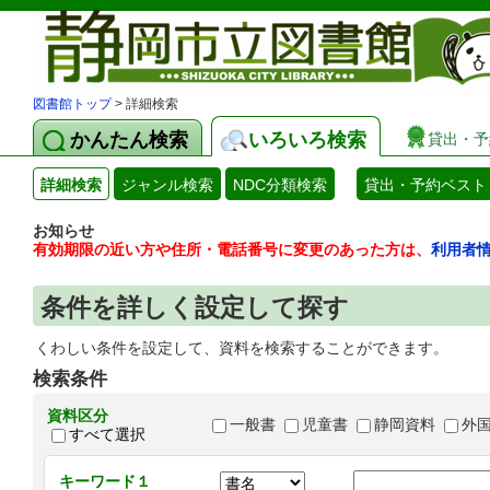
図書館トップ
> 詳細検索
かんたん検索
いろいろ検索
貸出・予
詳細検索
ジャンル検索
NDC分類検索
貸出・予約ベスト
お知らせ
有効期限の近い方や住所・電話番号に変更のあった方は、
利用者
条件を詳しく設定して探す
くわしい条件を設定して、資料を検索することができます。
検索条件
資料区分
一般書
児童書
静岡資料
外
すべて選択
キーワード１