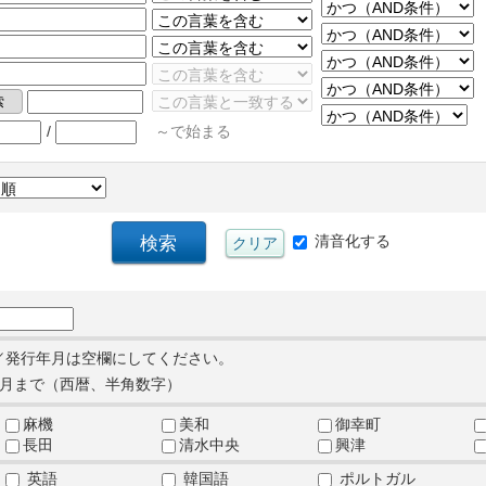
/
～で始まる
清音化する
／発行年月は空欄にしてください。
月まで（西暦、半角数字）
麻機
美和
御幸町
長田
清水中央
興津
英語
韓国語
ポルトガル