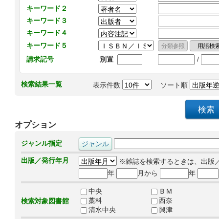
キーワード２
キーワード３
キーワード４
キーワード５
/
請求記号
別置
検索結果一覧
表示件数
ソート順
オプション
ジャンル指定
出版／発行年月
※雑誌を検索するときは、出版
年
月から
年
中央
ＢＭ
藁科
西奈
検索対象図書館
清水中央
興津