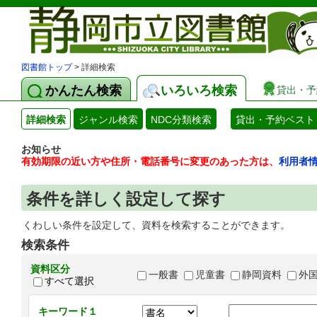
図書館トップ
> 詳細検索
かんたん検索
いろいろ検索
貸出・予
詳細検索
ジャンル検索
NDC分類検索
貸出・予約ベスト
お知らせ
有効期限の近い方や住所・電話番号に変更のあった方は、
利用者
条件を詳しく設定して探す
くわしい条件を設定して、資料を検索することができます。
検索条件
資料区分
一般書
児童書
静岡資料
外
すべて選択
キーワード１