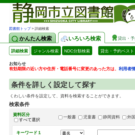
図書館トップ
> 詳細検索
かんたん検索
いろいろ検索
貸出・予
詳細検索
ジャンル検索
NDC分類検索
貸出・予約ベスト
お知らせ
有効期限の近い方や住所・電話番号に変更のあった方は、
利用者
条件を詳しく設定して探す
くわしい条件を設定して、資料を検索することができます。
検索条件
資料区分
一般書
児童書
静岡資料
外
すべて選択
キーワード１