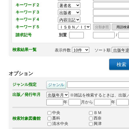
キーワード２
キーワード３
キーワード４
キーワード５
/
請求記号
別置
検索結果一覧
表示件数
ソート順
オプション
ジャンル指定
出版／発行年月
※雑誌を検索するときは、出版
年
月から
年
中央
ＢＭ
藁科
西奈
検索対象図書館
清水中央
興津