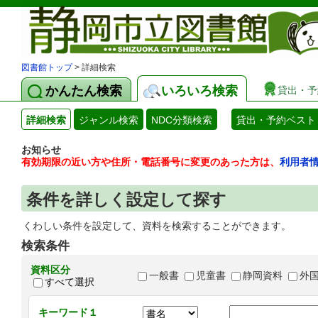
図書館トップ
> 詳細検索
かんたん検索
いろいろ検索
貸出・予
詳細検索
ジャンル検索
NDC分類検索
貸出・予約ベスト
お知らせ
有効期限の近い方や住所・電話番号に変更のあった方は、
利用者
条件を詳しく設定して探す
くわしい条件を設定して、資料を検索することができます。
検索条件
資料区分
一般書
児童書
静岡資料
外
すべて選択
キーワード１