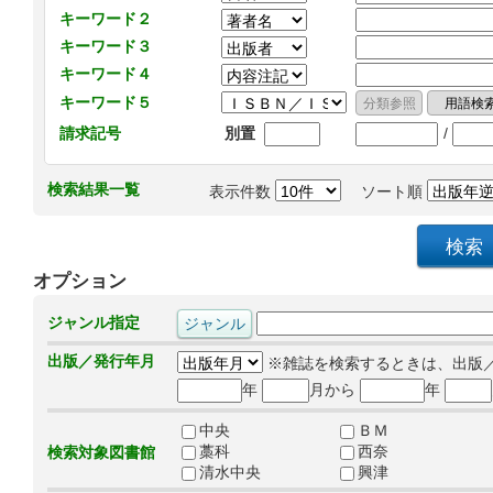
キーワード２
キーワード３
キーワード４
キーワード５
/
請求記号
別置
検索結果一覧
表示件数
ソート順
オプション
ジャンル指定
出版／発行年月
※雑誌を検索するときは、出版
年
月から
年
中央
ＢＭ
藁科
西奈
検索対象図書館
清水中央
興津