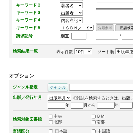
キーワード２
キーワード３
キーワード４
キーワード５
/
請求記号
別置
検索結果一覧
表示件数
ソート順
オプション
ジャンル指定
出版／発行年月
※雑誌を検索するときは、出版
年
月から
年
中央
ＢＭ
検索対象図書館
北部
南部
日本語
中国語
言語区分