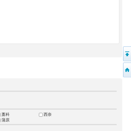
藁科
西奈
蒲原