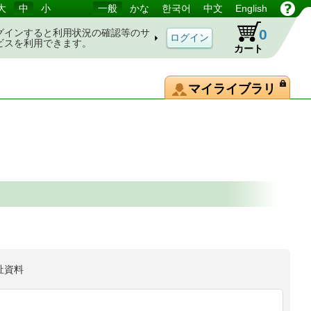
大
中
小
一般
かな
한국어
中文
English
0
グインすると利用状況の確認等のサ
ビスを利用できます。
カート
マイライブラリ
祉資料