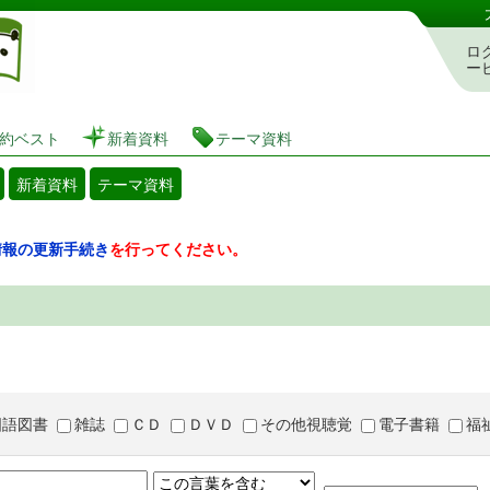
図書館 蔵書検索・予約システム
ロ
ー
約ベスト
新着資料
テーマ資料
新着資料
テーマ資料
情報の更新手続き
を行ってください。
国語図書
雑誌
ＣＤ
ＤＶＤ
その他視聴覚
電子書籍
福