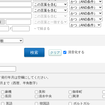
/
～で始まる
清音化する
／発行年月は空欄にしてください。
月まで（西暦、半角数字）
麻機
美和
御幸町
長田
清水中央
興津
英語
韓国語
ポルトガル