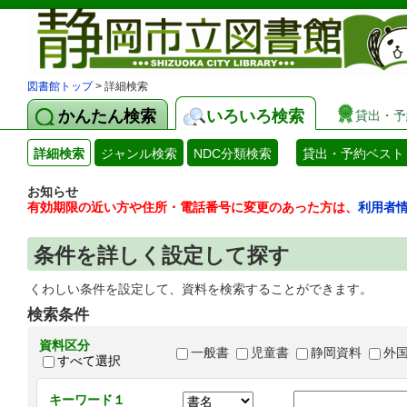
図書館トップ
> 詳細検索
かんたん検索
いろいろ検索
貸出・予
詳細検索
ジャンル検索
NDC分類検索
貸出・予約ベスト
お知らせ
有効期限の近い方や住所・電話番号に変更のあった方は、
利用者
条件を詳しく設定して探す
くわしい条件を設定して、資料を検索することができます。
検索条件
資料区分
一般書
児童書
静岡資料
外
すべて選択
キーワード１