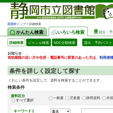
図書館トップ
> 詳細検索
かんたん検索
いろいろ検索
貸出・予
詳細検索
ジャンル検索
NDC分類検索
貸出・予約ベスト
お知らせ
有効期限の近い方や住所・電話番号に変更のあった方は、
利用者
条件を詳しく設定して探す
くわしい条件を設定して、資料を検索することができます。
検索条件
資料区分
一般書
児童書
静岡資料
外
すべて選択
キーワード１