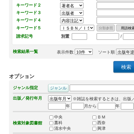
キーワード２
キーワード３
キーワード４
キーワード５
/
請求記号
別置
検索結果一覧
表示件数
ソート順
オプション
ジャンル指定
出版／発行年月
※雑誌を検索するときは、出版
年
月から
年
中央
ＢＭ
藁科
西奈
検索対象図書館
清水中央
興津