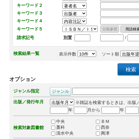
キーワード２
キーワード３
キーワード４
キーワード５
/
請求記号
別置
検索結果一覧
表示件数
ソート順
オプション
ジャンル指定
出版／発行年月
※雑誌を検索するときは、出版
年
月から
年
中央
ＢＭ
藁科
西奈
検索対象図書館
清水中央
興津