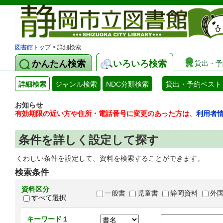
図書館トップ
> 詳細検索
かんたん検索
いろいろ検索
貸出・予
詳細検索
ジャンル検索
NDC分類検索
貸出・予約ベスト
お知らせ
有効期限の近い方や住所・電話番号に変更のあった方は、
利用者
条件を詳しく設定して探す
くわしい条件を設定して、資料を検索することができます。
検索条件
資料区分
一般書
児童書
静岡資料
外
すべて選択
キーワード１