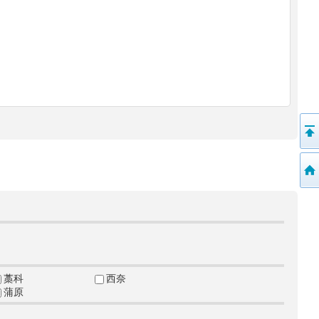
藁科
西奈
蒲原