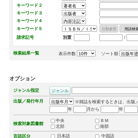
キーワード２
キーワード３
キーワード４
キーワード５
/
請求記号
別置
検索結果一覧
表示件数
ソート順
オプション
ジャンル指定
出版／発行年月
※雑誌を検索するときは、出版
年
月から
年
中央
ＢＭ
検索対象図書館
北部
南部
日本語
中国語
言語区分