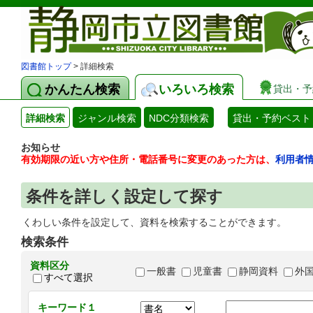
図書館トップ
> 詳細検索
かんたん検索
いろいろ検索
貸出・予
詳細検索
ジャンル検索
NDC分類検索
貸出・予約ベスト
お知らせ
有効期限の近い方や住所・電話番号に変更のあった方は、
利用者
条件を詳しく設定して探す
くわしい条件を設定して、資料を検索することができます。
検索条件
資料区分
一般書
児童書
静岡資料
外
すべて選択
キーワード１