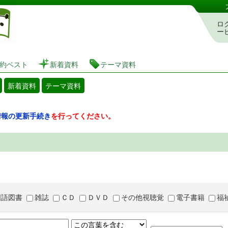
図書館 蔵書検索・予約システム
ロ
ー
約ベスト
新着資料
テーマ資料
新着資料
テーマ資料
情報の更新手続き
を行ってください。
国語図書
雑誌
ＣＤ
ＤＶＤ
その他視聴覚
電子書籍
福