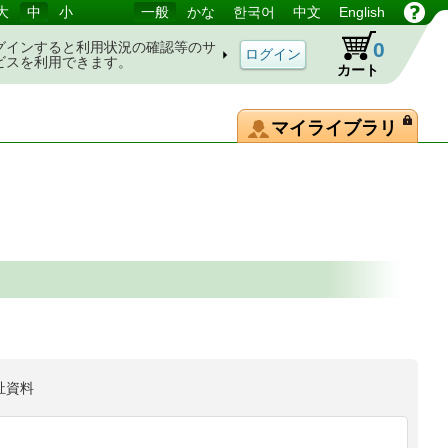
大
中
小
一般
かな
한국어
中文
English
0
グインすると利用状況の確認等のサ
ビスを利用できます。
カート
マイライブラリ
祉資料