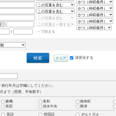
/
～で始まる
清音化する
／発行年月は空欄にしてください。
月まで（西暦、半角数字）
麻機
美和
御幸町
長田
清水中央
興津
英語
韓国語
ポルトガル