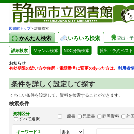
図書館トップ
> 詳細検索
かんたん検索
いろいろ検索
貸出・予
詳細検索
ジャンル検索
NDC分類検索
貸出・予約ベスト
お知らせ
有効期限の近い方や住所・電話番号に変更のあった方は、
利用者
条件を詳しく設定して探す
くわしい条件を設定して、資料を検索することができます。
検索条件
資料区分
一般書
児童書
静岡資料
外
すべて選択
キーワード１