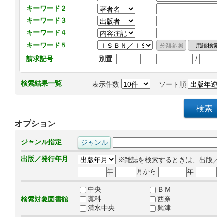
キーワード２
キーワード３
キーワード４
キーワード５
/
請求記号
別置
検索結果一覧
表示件数
ソート順
オプション
ジャンル指定
出版／発行年月
※雑誌を検索するときは、出版
年
月から
年
中央
ＢＭ
藁科
西奈
検索対象図書館
清水中央
興津