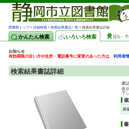
図書館トップ
>
詳細検索
>
検索結果書誌一覧
> 検索結果書誌詳細
かんたん検索
いろいろ検索
貸出・予
お知らせ
有効期限の近い方や住所・電話番号に変更のあった方は、
利用者
検索結果書誌詳細
書
表
下
蔵
所
書