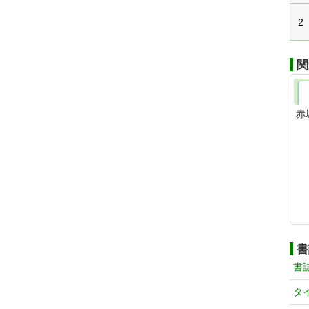
2
関
赤
書
書
タ