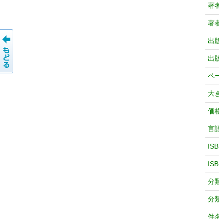
著
著
出
出
ペ
大
価
言
IS
IS
分
分
件