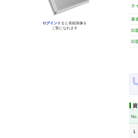
タ
著
ログイン
すると表紙画像を
ご覧になれます
出
出
資
No.
1