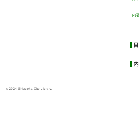
内
目
内
c 2024 Shizuoka City Library.