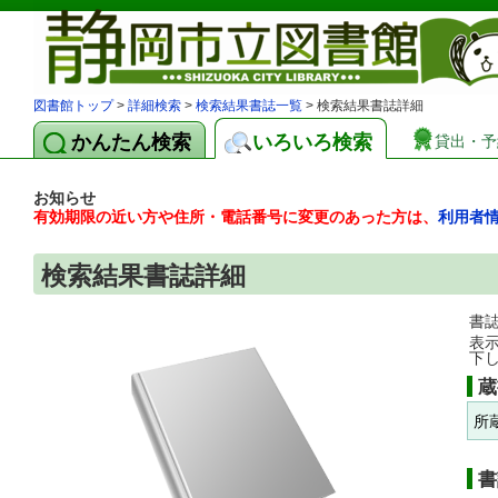
図書館トップ
>
詳細検索
>
検索結果書誌一覧
> 検索結果書誌詳細
かんたん検索
いろいろ検索
貸出・予
お知らせ
有効期限の近い方や住所・電話番号に変更のあった方は、
利用者
検索結果書誌詳細
書
表
下
蔵
所
書