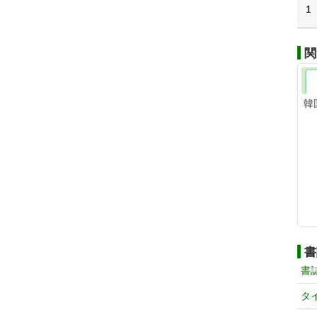
1
関
韓
書
書
タ