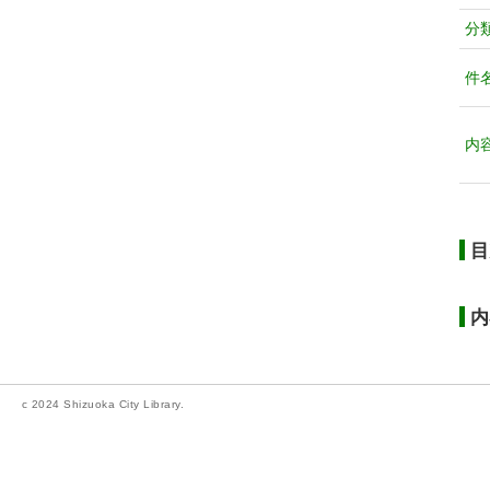
分
件
内
目
内
c 2024 Shizuoka City Library.