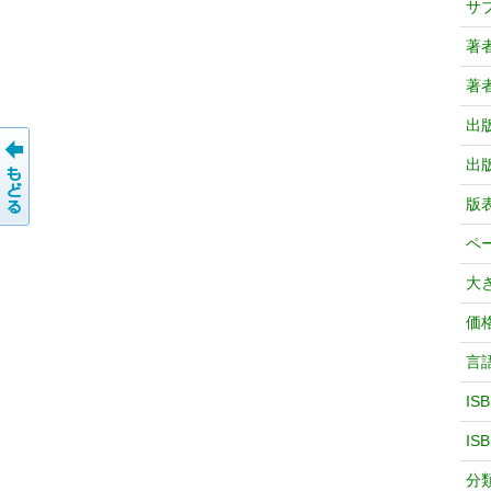
サ
著
著
出
出
版
ペ
大
価
言
IS
IS
分