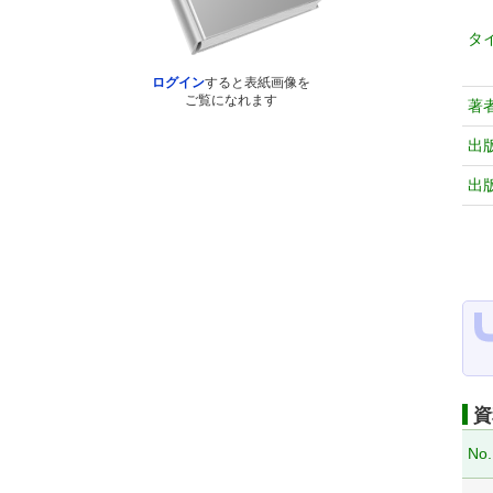
タ
ログイン
すると表紙画像を
ご覧になれます
著
出
出
資
No.