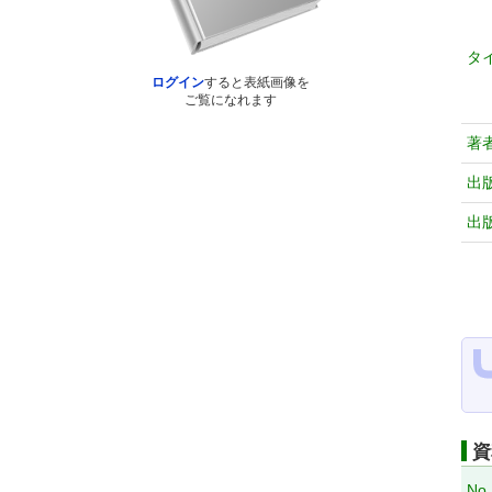
タ
ログイン
すると表紙画像を
ご覧になれます
著
出
出
資
No.