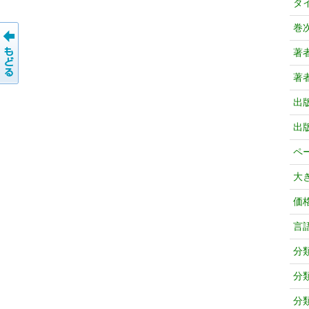
タ
巻
著
著
出
出
ペ
大
価
言
分
分
分