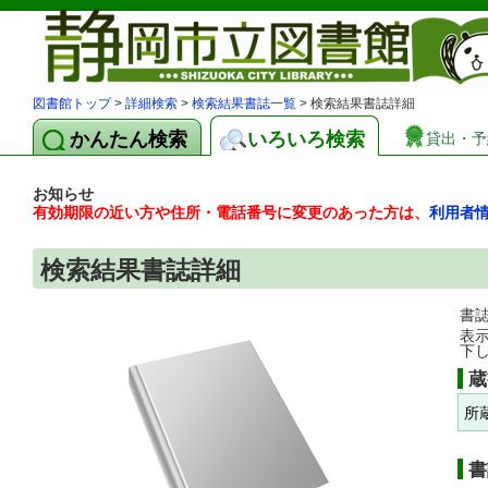
図書館トップ
>
詳細検索
>
検索結果書誌一覧
> 検索結果書誌詳細
かんたん検索
いろいろ検索
貸出・予
お知らせ
有効期限の近い方や住所・電話番号に変更のあった方は、
利用者
検索結果書誌詳細
書
表
下
蔵
所
書