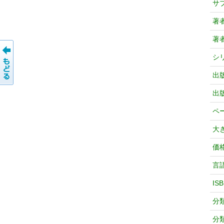
サ
著
著
シ
出
出
ペ
大
価
言
IS
分
分