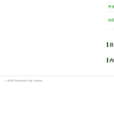
件
内
目
内
c 2024 Shizuoka City Library.