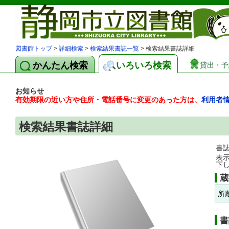
図書館トップ
>
詳細検索
>
検索結果書誌一覧
> 検索結果書誌詳細
かんたん検索
いろいろ検索
貸出・予
お知らせ
有効期限の近い方や住所・電話番号に変更のあった方は、
利用者
検索結果書誌詳細
書
表
下
蔵
所
書