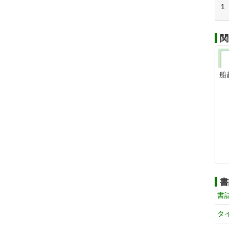
1
関
船
書
書
タ