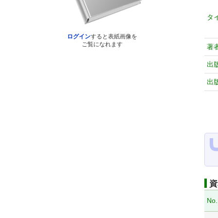
タ
ログイン
すると表紙画像を
ご覧になれます
著
出
出
資
No.